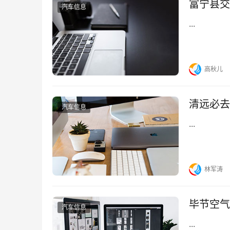
富宁县交
汽车信息
...
高秋儿
清远必去
汽车信息
...
林军涛
毕节空气
汽车信息
...