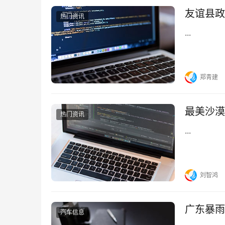
友谊县政
热门资讯
...
郑青建
最美沙漠
热门资讯
...
刘智鸿
广东暴雨
汽车信息