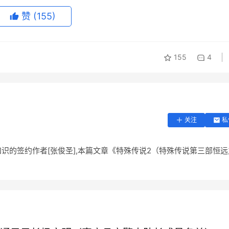
赞
(155)
155
4
关注
私
识的签约作者[张俊圣],本篇文章《特殊传说2（特殊传说第三部恒远