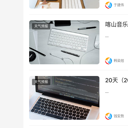
于建伟
喀山音乐
天气预报
...
韩染旭
20天（
天气预报
...
钱安熬