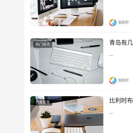
翁凯轩
青岛有几
热门资讯
...
翁凯轩
比利时布
汽车信息
...