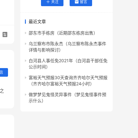
关注
留言
最近文章
邵东市手栋房（近期邵东栋房出售）
乌兰察布市陈永杰（乌兰察布陈永杰事件
详情与影响探讨）
白河县人事任免2021年（白河县干部任免
公示时间）
信
富裕天气预报30天查询齐齐哈尔天气预报
（齐齐哈尔富裕天气预报24小时）
之
做梦梦见鬼怪灵异事件（梦见鬼怪事件预
示什么）