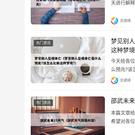
天进行解释
吧！本文目录
吴建峰
梦见别人
热门资讯
这种梦境
今天给各位
么预兆?该
别忘了关注
吴建峰
邵武未来
热门资讯
本篇文章给
希望对各位
的气温是多少