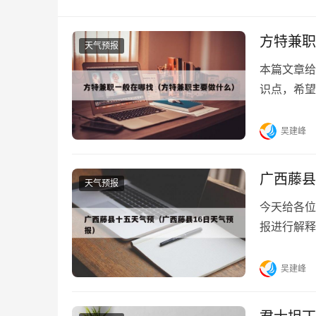
方特兼职
天气预报
本篇文章给
识点，希望
有日工2、太.
吴建峰
广西藤县
天气预报
今天给各位
报进行解释
吧！本文目录
吴建峰