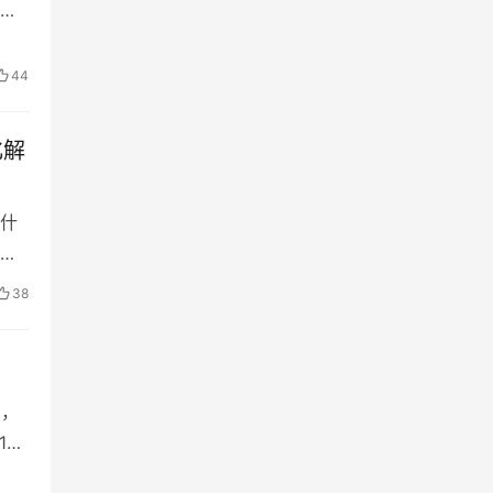
始
44
化解
什
题，
38
点，
1日