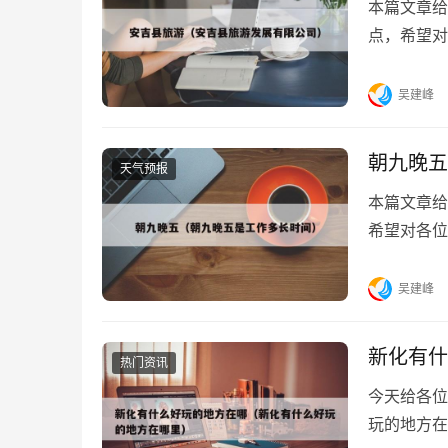
本篇文章给
点，希望对
吉县旅游(浙
吴建峰
朝九晚五
天气预报
本篇文章给
希望对各位
么意思2、朝.
吴建峰
新化有什
热门资讯
今天给各位
玩的地方在