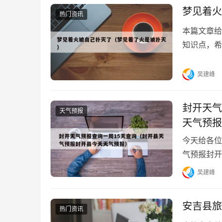
梦见着火
热门资讯
本篇文章给
知识点，希
失火了又被自
吴建峰
封开天气
天气预报
天气预报
今天给各位
气预报封开
忘了关注本
吴建峰
安吉县旅
热门资讯