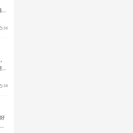
县安
36
，
是什
38
）
好
本