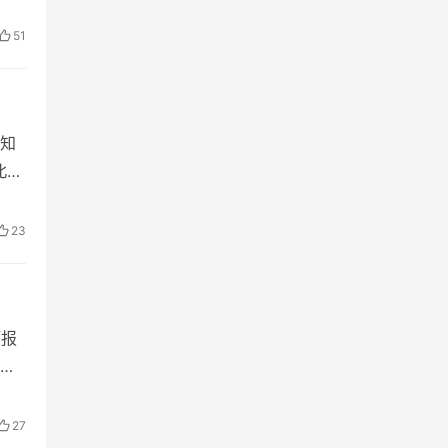
51
知
北今
23
预报
一
27