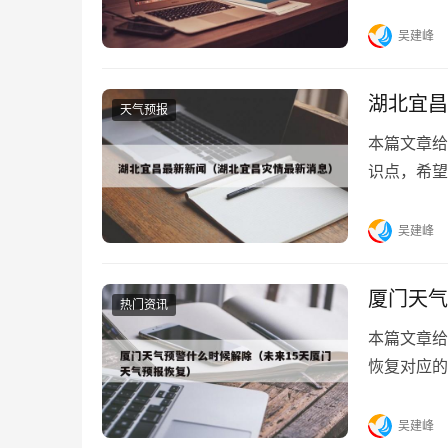
站，现在开
吴建峰
湖北宜昌
天气预报
本篇文章给
识点，希望
年那里大树倒
吴建峰
厦门天气
热门资讯
本篇文章给
恢复对应的
览：1、2019
吴建峰