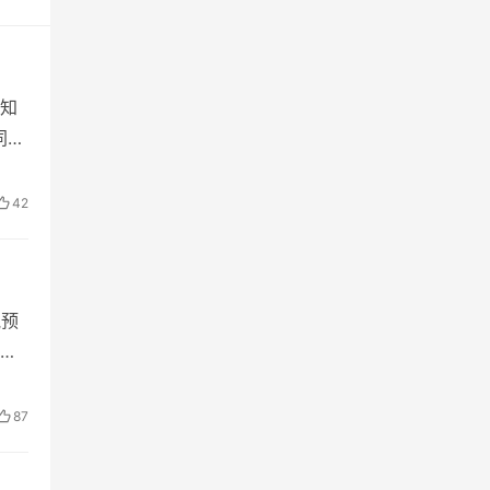
知
同哪
42
气预
始
87