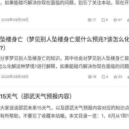
，如果能碰巧解决你现在面临的问题，别忘了关注本站，现在开
一览：1...
2026年08月09日
17
4
47
坠楼身亡（梦见别人坠楼身亡是什么预兆?该怎么
?）
分享梦见别人坠楼身亡的知识，其中也会对梦见别人坠楼身亡是
怎么化解这种梦境?进行解释，如果能碰巧解决你现在面临的问
本站，现在开...
2026年08月09日
18
4
35
15天气（邵武天气预报内容）
大家谈谈邵武未来15天气，以及邵武天气预报内容对应的知识
有所帮助，不要忘了收藏本站喔。本文目录一览：1、8月从1到1
...