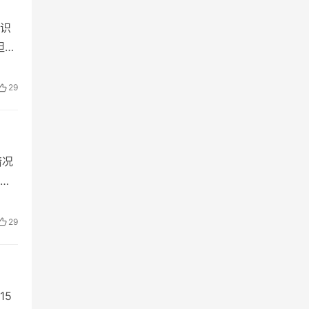
识
坦丁
29
情况
29
15