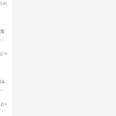
89
湾
在
19
怎么
在
9